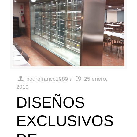
pedrofranco1989
a
25 enero,
2019
DISEÑOS
EXCLUSIVOS